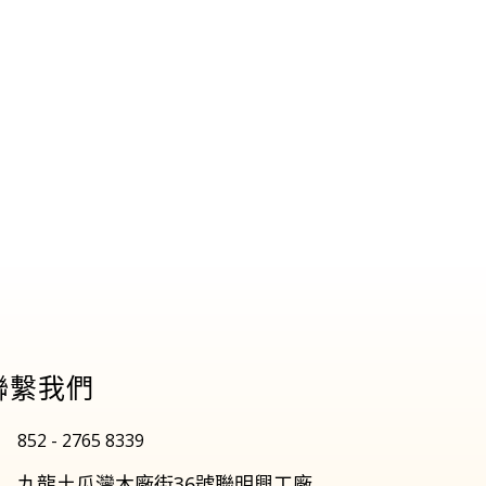
聯繫我們
852 - 2765 8339
九龍土瓜灣木廠街36號聯明興工廠