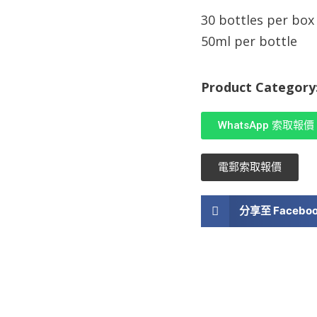
30 bottles per box
50ml per bottle
Product Category
WhatsApp 索取報價
電郵索取報價
分享至 Facebo