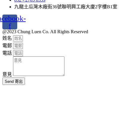
九龍土瓜灣木廠街36號聯明興工廠大廈2字樓B1室
acebook-
f
@2023 Chung Luen Co. All Rights Reserved
姓名
電郵
電話
意見
Send 寄出