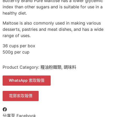
Butterfly Brand Pure Maltose has a lower glycemic
index than other sugars and is suitable for use in a
healthy diet.
Maltose is also commonly used in making various
desserts, pastries and meat dishes, and has a wide
range of uses.
36 cups per box
500g per cup
Product Category:
糧油粉麵類
,
調味料
WhatsApp 索取報價
電郵索取報價
分享至 Facebook