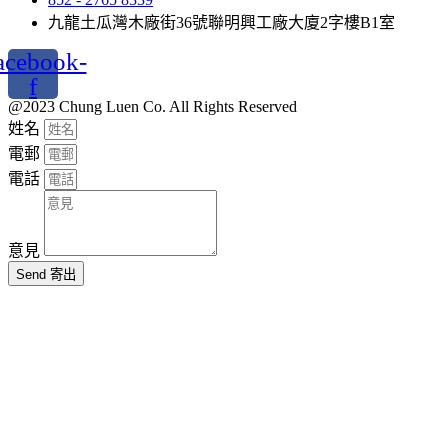
九龍土瓜灣木廠街36號聯明興工廠大廈2字樓B1室
acebook-
f
@2023 Chung Luen Co. All Rights Reserved
姓名
電郵
電話
意見
Send 寄出