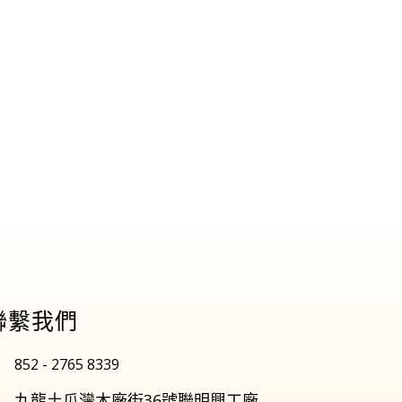
聯繫我們
852 - 2765 8339
九龍土瓜灣木廠街36號聯明興工廠