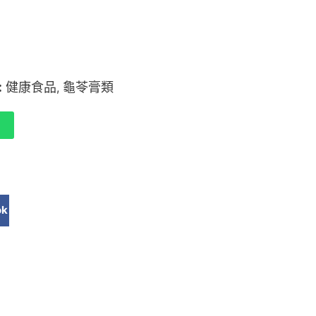
:
健康食品
龜苓膏類
,
ok