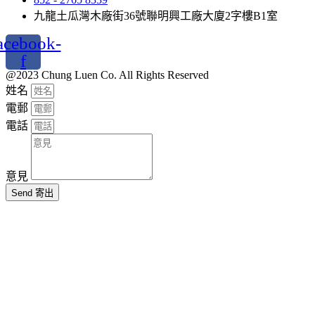
九龍土瓜灣木廠街36號聯明興工廠大廈2字樓B1室
acebook-
f
@2023 Chung Luen Co. All Rights Reserved
姓名
電郵
電話
意見
Send 寄出