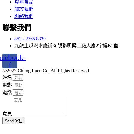
賀年食品
關於我們
聯絡我們
聯繫我們
852 - 2765 8339
九龍土瓜灣木廠街36號聯明興工廠大廈2字樓B1室
acebook-
f
@2023 Chung Luen Co. All Rights Reserved
姓名
電郵
電話
意見
Send 寄出