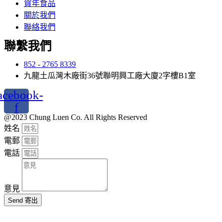
賀年食品
關於我們
聯絡我們
聯繫我們
852 - 2765 8339
九龍土瓜灣木廠街36號聯明興工廠大廈2字樓B1室
acebook-
f
@2023 Chung Luen Co. All Rights Reserved
姓名
電郵
電話
意見
Send 寄出