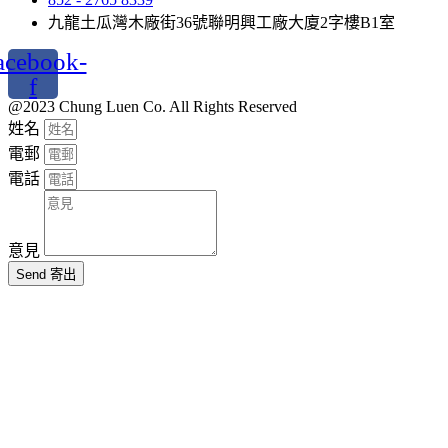
九龍土瓜灣木廠街36號聯明興工廠大廈2字樓B1室
acebook-
f
@2023 Chung Luen Co. All Rights Reserved
姓名
電郵
電話
意見
Send 寄出