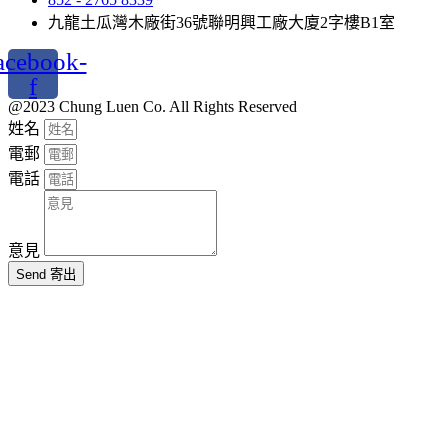
九龍土瓜灣木廠街36號聯明興工廠大廈2字樓B1室
acebook-
f
@2023 Chung Luen Co. All Rights Reserved
姓名
電郵
電話
意見
Send 寄出