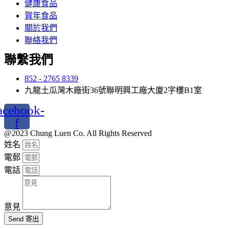
健康食品
賀年食品
關於我們
聯絡我們
聯繫我們
852 - 2765 8339
九龍土瓜灣木廠街36號聯明興工廠大廈2字樓B1室
acebook-
f
@2023 Chung Luen Co. All Rights Reserved
姓名
電郵
電話
意見
Send 寄出