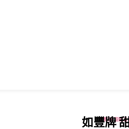
如豐牌 甜