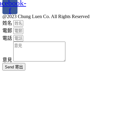
acebook-
f
@2023 Chung Luen Co. All Rights Reserved
姓名
電郵
電話
意見
Send 寄出