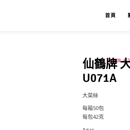
首頁
仙鶴牌 大
U071A
大菜絲
每箱50包
每包42克
Agar