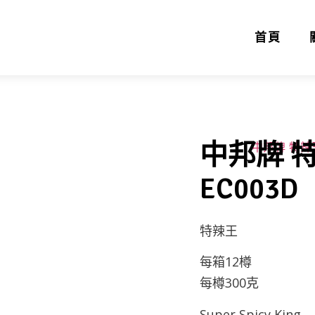
首頁
中邦牌 特
EC003D
特辣王
每箱12樽
每樽300克
Super Spicy King