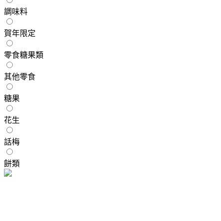
調味料
賀年限定
零食糖果類
其他零食
糖果
花生
話梅
餅類